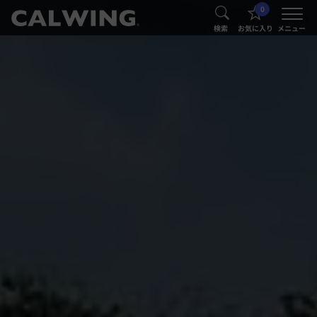
0
®
®
検索
お気に入り
メニュー