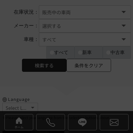
在庫状況：
メーカー：
車種：
すべて
新車
中古車
検索する
条件をクリア
Language
※Please select your language from the selection buttons above.
ホーム