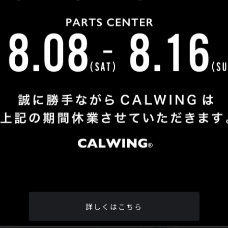
Shop Info
TEL
：
04-2991-7770
FAX
：04-2991-7760
OPEN
：火曜日 - 日曜日：10：00 - 18：00
CLOSE
：月曜日
ADDRESS
：埼玉県所沢市松郷342-6
Google Map
詳しくはこちら