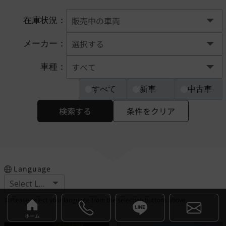
在庫状況：
メーカー：
車種：
すべて
新車
中古車
検索する
条件をクリア
Language
※Please select your language from the selection buttons above.
ホーム