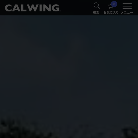
0
®
®
検索
お気に入り
メニュー