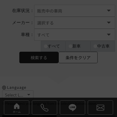
在庫状況：
メーカー：
車種：
すべて
新車
中古車
検索する
条件をクリア
Language
※Please select your language from the selection buttons above.
ホーム