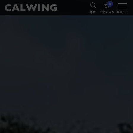
0
®
®
検索
お気に入り
メニュー