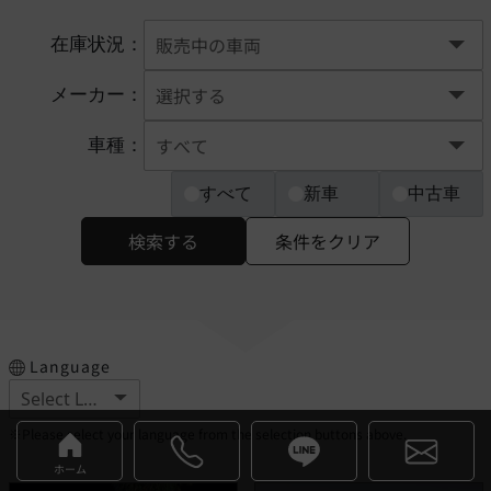
在庫状況：
メーカー：
車種：
すべて
新車
中古車
検索する
条件をクリア
Language
※Please select your language from the selection buttons above.
ホーム