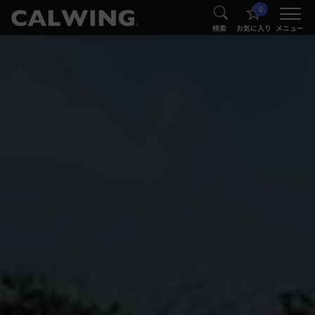
0
®
®
検索
お気に入り
メニュー