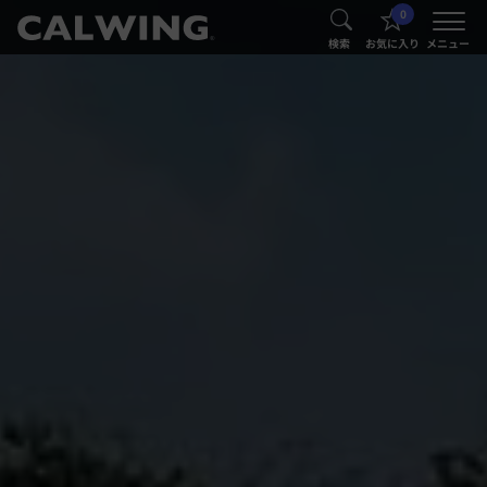
0
®
®
検索
お気に入り
メニュー