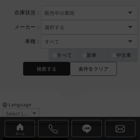
在庫状況：
メーカー：
車種：
すべて
新車
中古車
検索する
条件をクリア
Language
※Please select your language from the selection buttons above.
ホーム