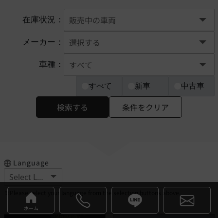
在庫状況：
メーカー：
車種：
すべて
新車
中古車
検索する
条件をクリア
Language
※Please select your language from the selection buttons above.
ホーム