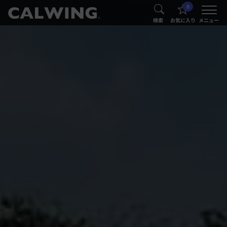
0
®
®
検索
お気に入り
メニュー