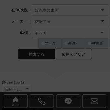
在庫状況：
メーカー：
車種：
すべて
新車
中古車
検索する
条件をクリア
Language
※Please select your language from the selection buttons above.
ホーム