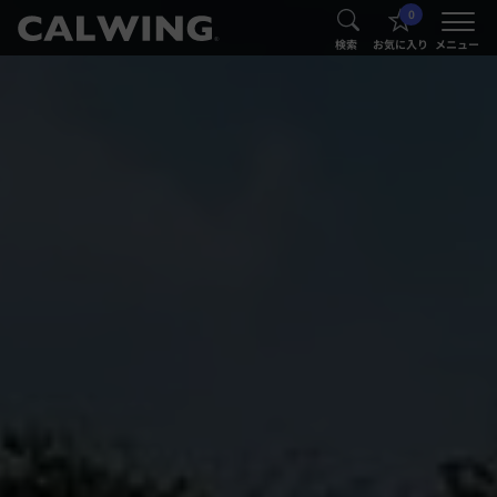
0
®
®
検索
お気に入り
メニュー