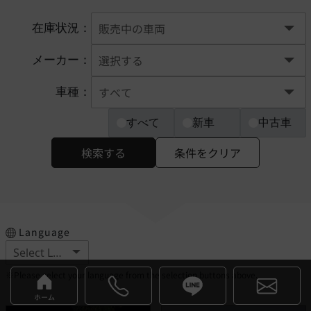
在庫状況：
メーカー：
車種：
すべて
新車
中古車
検索する
条件をクリア
Language
※Please select your language from the selection buttons above.
ホーム