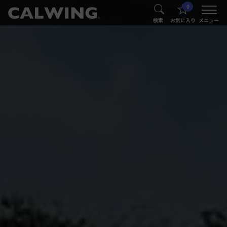
0
®
®
検索
お気に入り
メニュー