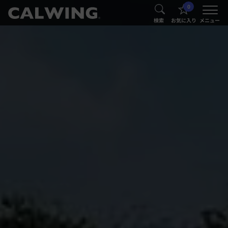
0
®
®
検索
お気に入り
メニュー