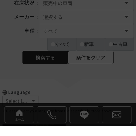
在庫状況：
メーカー：
車種：
すべて
新車
中古車
検索する
条件をクリア
Language
※Please select your language from the selection buttons above.
ホーム