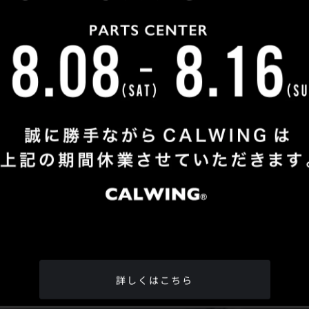
Shop Info
TEL
：
04-2991-7770
FAX
：04-2991-7760
OPEN
：火曜日 - 日曜日：10：00 - 18：00
CLOSE
：月曜日
ADDRESS
：埼玉県所沢市松郷342-6
Google Map
詳しくはこちら