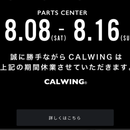
Shop Info
TEL
：
04-2991-7770
FAX
：04-2991-7760
OPEN
：火曜日 - 日曜日：10：00 - 18：00
CLOSE
：月曜日
ADDRESS
：埼玉県所沢市松郷342-6
Google Map
詳しくはこちら