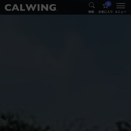
0
®
®
検索
お気に入り
メニュー