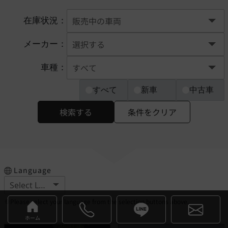
在庫状況：
メーカー：
車種：
すべて
新車
中古車
検索する
条件をクリア
Language
※Please select your language from the selection buttons above.
ホーム