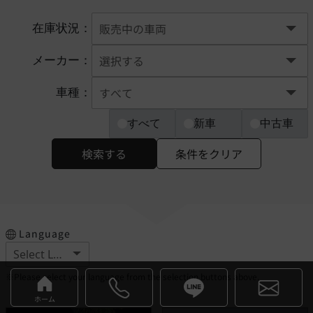
在庫状況：
メーカー：
車種：
すべて
新車
中古車
検索する
条件をクリア
Language
※Please select your language from the selection buttons above.
ホーム