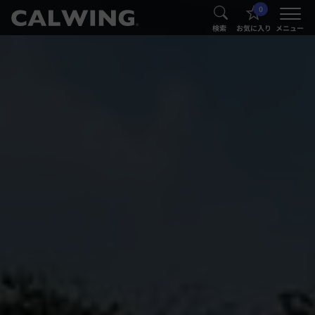
0
®
®
検索
お気に入り
メニュー