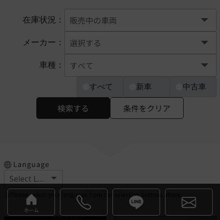
在庫状況：
メーカー：
車種：
すべて
新車
中古車
検索する
条件をクリア
Language
※Please select your language from the selection buttons above.
ホーム