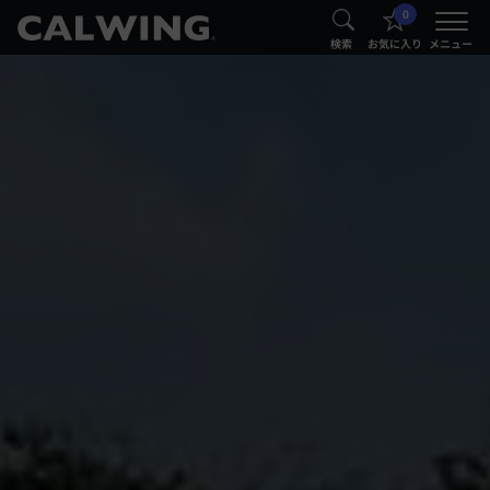
0
®
®
検索
お気に入り
メニュー