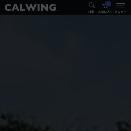
0
®
®
検索
お気に入り
メニュー