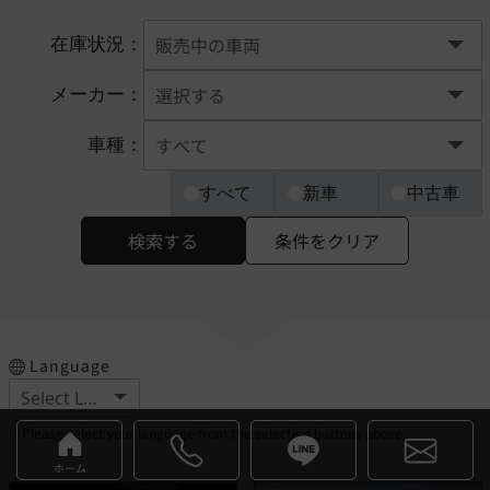
在庫状況：
メーカー：
車種：
すべて
新車
中古車
検索する
条件をクリア
Language
※Please select your language from the selection buttons above.
ホーム