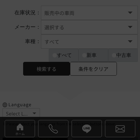
在庫状況：
メーカー：
車種：
すべて
新車
中古車
検索する
条件をクリア
Language
※Please select your language from the selection buttons above.
ホーム