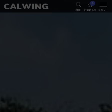
0
®
®
検索
お気に入り
メニュー