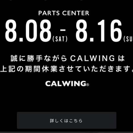
Shop Info
TEL
：
04-2991-7770
FAX
：04-2991-7760
OPEN
：火曜日 - 日曜日：10：00 - 18：00
CLOSE
：月曜日
ADDRESS
：埼玉県所沢市松郷342-6
Google Map
詳しくはこちら