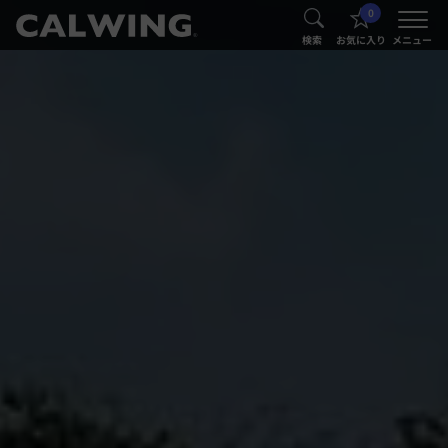
0
®
®
検索
お気に入り
メニュー