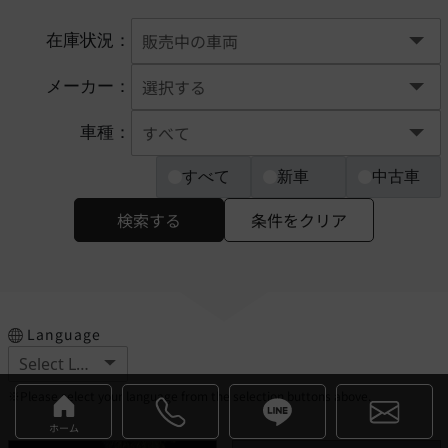
在庫状況：
メーカー：
車種：
すべて
新車
中古車
検索する
条件をクリア
Language
※Please select your language from the selection buttons above.
ホーム