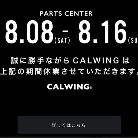
Shop Info
TEL
：
04-2991-7770
FAX
：04-2991-7760
OPEN
：火曜日 - 日曜日：10：00 - 18：00
CLOSE
：月曜日
ADDRESS
：埼玉県所沢市松郷342-6
Google Map
詳しくはこちら