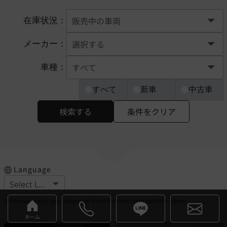
在庫状況：
メーカー：
車種：
すべて
新車
中古車
検索する
条件をクリア
Language
※Please select your language from the selection buttons above.
ホーム