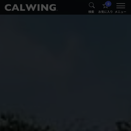
0
®
®
検索
お気に入り
メニュー