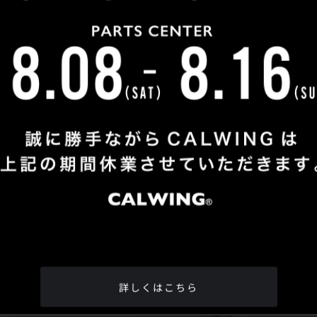
Shop Info
TEL
：
04-2991-7770
FAX
：04-2991-7760
OPEN
：火曜日 - 日曜日：10：00 - 18：00
CLOSE
：月曜日
ADDRESS
：埼玉県所沢市松郷342-6
Google Map
詳しくはこちら