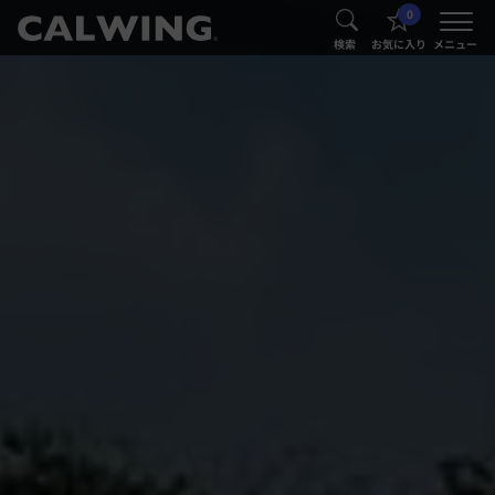
0
®
®
検索
お気に入り
メニュー