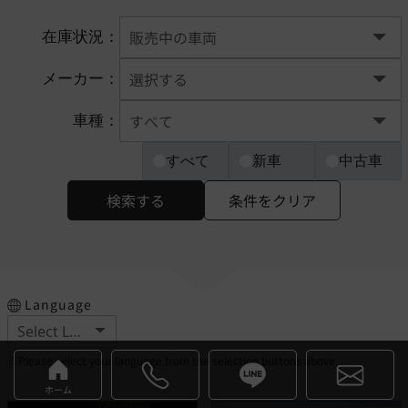
在庫状況：
メーカー：
車種：
すべて
新車
中古車
検索する
条件をクリア
Language
※Please select your language from the selection buttons above.
ホーム