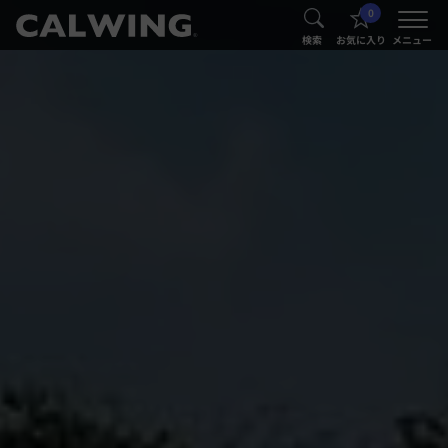
0
®
®
検索
お気に入り
メニュー