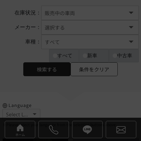
在庫状況：
メーカー：
車種：
すべて
新車
中古車
検索する
条件をクリア
Language
※Please select your language from the selection buttons above.
ホーム