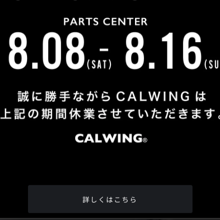
Shop Info
TEL
：
04-2991-7770
FAX
：04-2991-7760
OPEN
：火曜日 - 日曜日：10：00 - 18：00
CLOSE
：月曜日
ADDRESS
：埼玉県所沢市松郷342-6
Google Map
詳しくはこちら