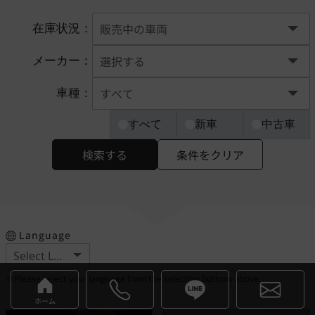
在庫状況：
メーカー：
車種：
すべて
新車
中古車
検索する
条件をクリア
Language
※Please select your language from the selection buttons above.
ホーム