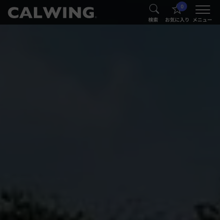
0
®
®
検索
お気に入り
メニュー