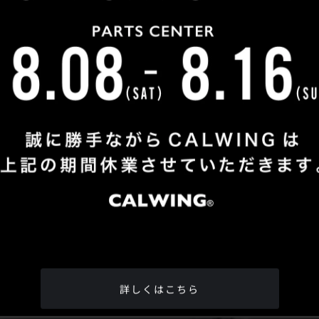
Shop Info
TEL
：
04-2991-7770
FAX
：04-2991-7760
OPEN
：火曜日 - 日曜日：10：00 - 18：00
CLOSE
：月曜日
ADDRESS
：埼玉県所沢市松郷342-6
Google Map
詳しくはこちら