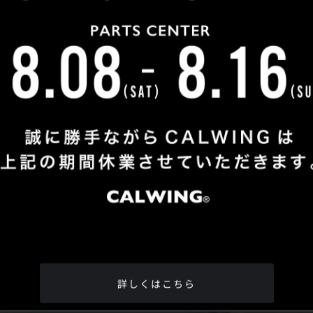
Shop Info
TEL
：
04-2991-7770
FAX
：04-2991-7760
OPEN
：火曜日 - 日曜日：10：00 - 18：00
CLOSE
：月曜日
ADDRESS
：埼玉県所沢市松郷342-6
Google Map
詳しくはこちら