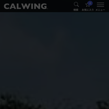
0
®
®
検索
お気に入り
メニュー