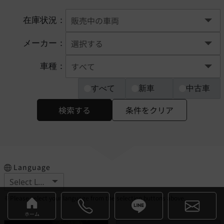
在庫状況：
メーカー：
車種：
すべて
新車
中古車
検索する
条件をクリア
Language
※Please select your language from the selection buttons above.
ホーム