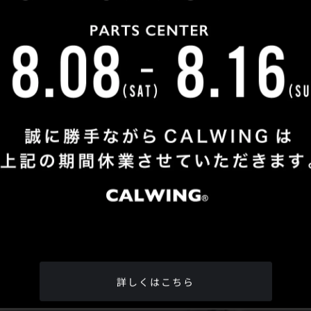
Shop Info
TEL
：
04-2991-7770
FAX
：04-2991-7760
OPEN
：火曜日 - 日曜日：10：00 - 18：00
CLOSE
：月曜日
ADDRESS
：埼玉県所沢市松郷342-6
Google Map
詳しくはこちら