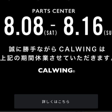
Shop Info
TEL
：
04-2991-7770
FAX
：04-2991-7760
OPEN
：火曜日 - 日曜日：10：00 - 18：00
CLOSE
：月曜日
ADDRESS
：埼玉県所沢市松郷342-6
Google Map
詳しくはこちら