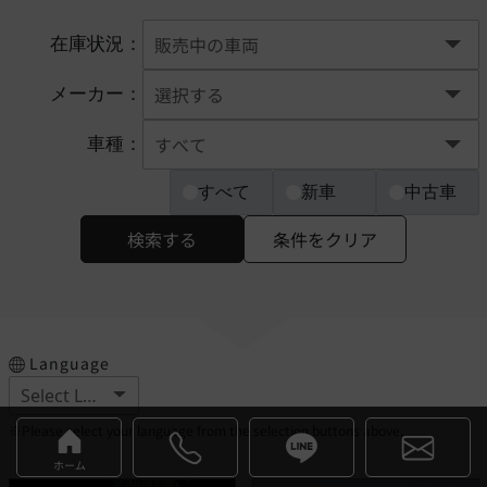
在庫状況：
メーカー：
車種：
すべて
新車
中古車
検索する
条件をクリア
Language
※Please select your language from the selection buttons above.
ホーム