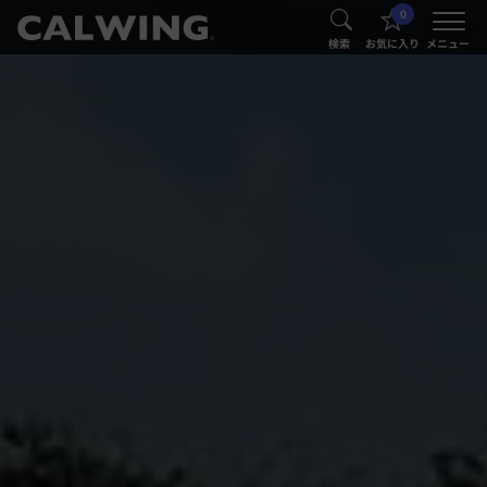
0
®
®
検索
お気に入り
メニュー