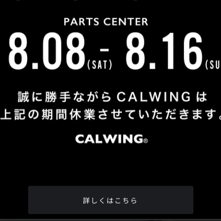
Shop Info
TEL
：
04-2991-7770
FAX
：04-2991-7760
OPEN
：火曜日 - 日曜日：10：00 - 18：00
CLOSE
：月曜日
ADDRESS
：埼玉県所沢市松郷342-6
Google Map
詳しくはこちら