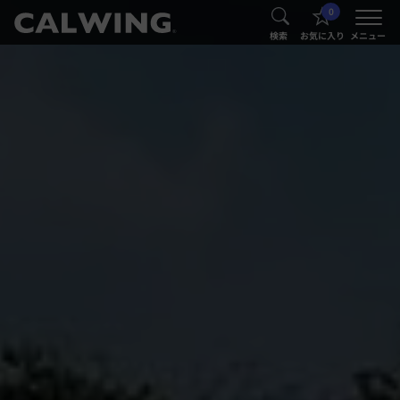
0
®
®
検索
お気に入り
メニュー