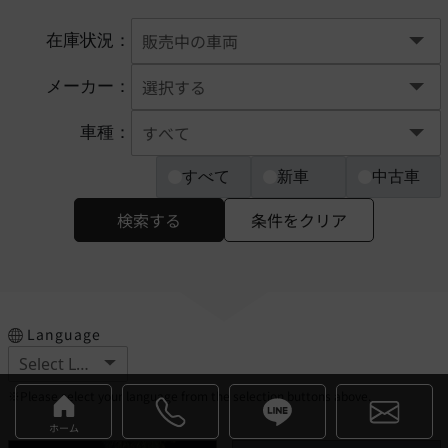
在庫状況：
メーカー：
車種：
すべて
新車
中古車
検索する
条件をクリア
Language
※Please select your language from the selection buttons above.
ホーム