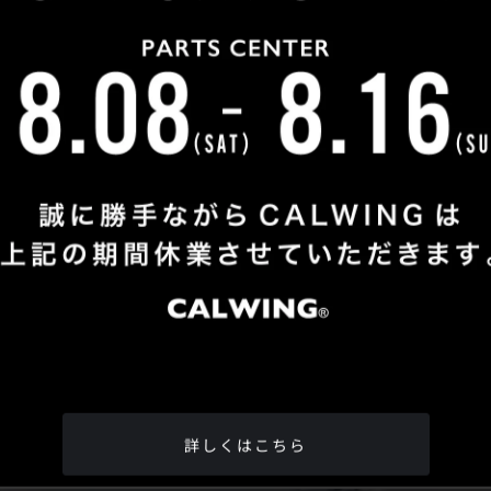
Shop Info
TEL
：
04-2991-7770
FAX
：04-2991-7760
OPEN
：火曜日 - 日曜日：10：00 - 18：00
CLOSE
：月曜日
ADDRESS
：埼玉県所沢市松郷342-6
Google Map
詳しくはこちら