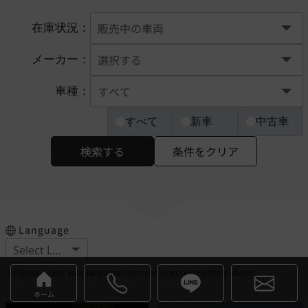
在庫状況：
メーカー：
車種：
すべて
新車
中古車
検索する
条件をクリア
Language
※Please select your language from the selection buttons above.
ホーム