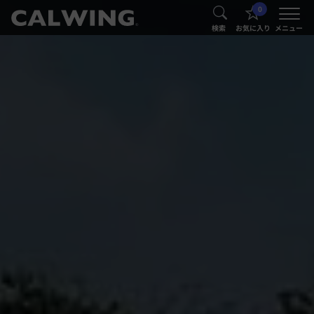
0
®
®
検索
お気に入り
メニュー