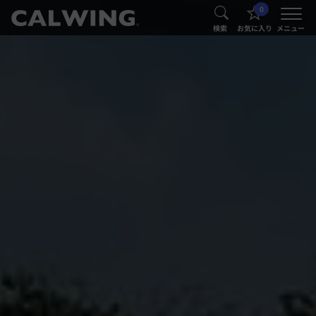
0
®
®
検索
お気に入り
メニュー