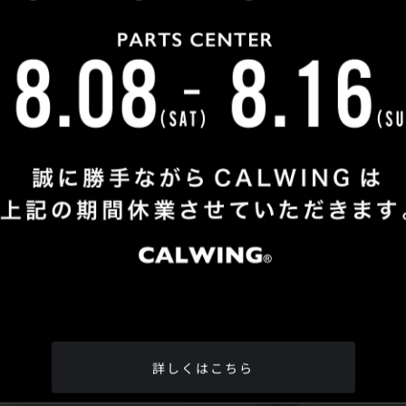
Shop Info
TEL
：
04-2991-7770
FAX
：04-2991-7760
OPEN
：火曜日 - 日曜日：10：00 - 18：00
CLOSE
：月曜日
ADDRESS
：埼玉県所沢市松郷342-6
Google Map
詳しくはこちら