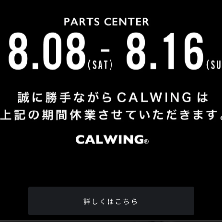
Shop Info
TEL
：
04-2991-7770
FAX
：04-2991-7760
OPEN
：火曜日 - 日曜日：10：00 - 18：00
CLOSE
：月曜日
ADDRESS
：埼玉県所沢市松郷342-6
Google Map
詳しくはこちら