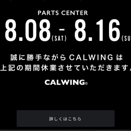
Shop Info
TEL
：
04-2991-7770
FAX
：04-2991-7760
OPEN
：火曜日 - 日曜日：10：00 - 18：00
CLOSE
：月曜日
ADDRESS
：埼玉県所沢市松郷342-6
Google Map
詳しくはこちら