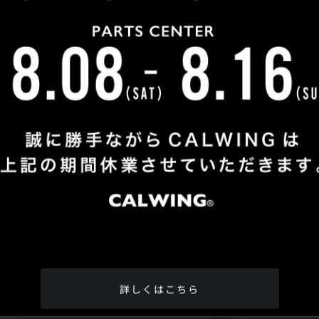
Shop Info
TEL
：
04-2991-7770
FAX
：04-2991-7760
OPEN
：火曜日 - 日曜日：10：00 - 18：00
CLOSE
：月曜日
ADDRESS
：埼玉県所沢市松郷342-6
Google Map
詳しくはこちら