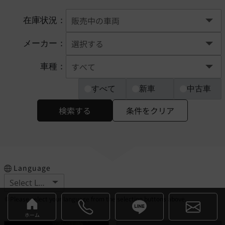
在庫状況：
メーカー：
車種：
すべて
新車
中古車
検索する
条件をクリア
Language
※Please select your language from the selection buttons above.
ホーム