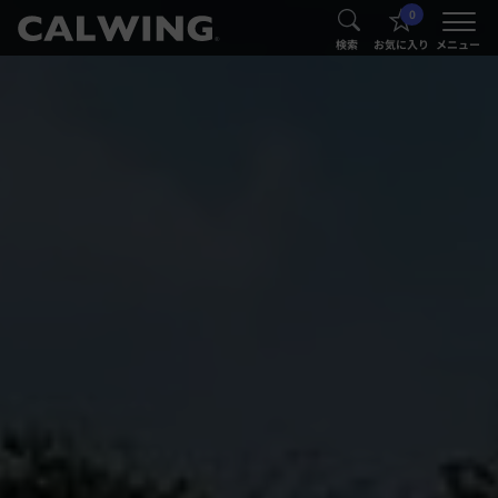
0
®
®
検索
お気に入り
メニュー