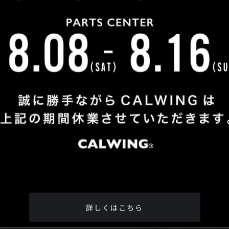
Shop Info
TEL
：
04-2991-7770
FAX
：04-2991-7760
OPEN
：火曜日 - 日曜日：10：00 - 18：00
CLOSE
：月曜日
ADDRESS
：埼玉県所沢市松郷342-6
Google Map
詳しくはこちら