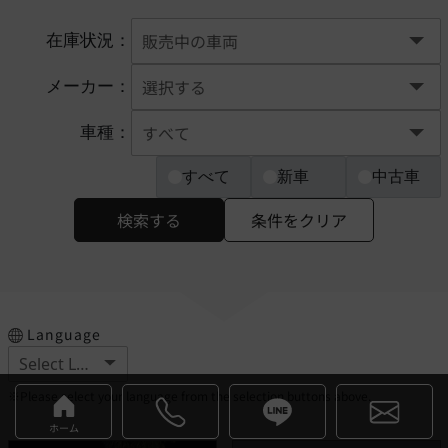
在庫状況：
メーカー：
車種：
すべて
新車
中古車
検索する
条件をクリア
Language
※Please select your language from the selection buttons above.
ホーム