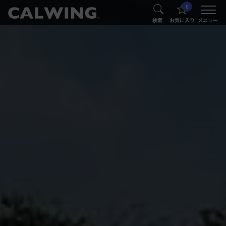
0
®
®
検索
お気に入り
メニュー