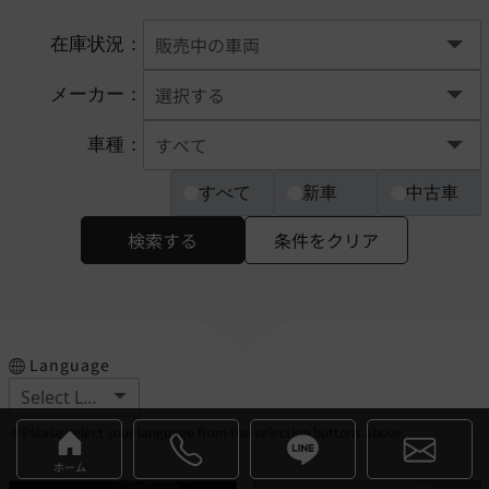
在庫状況：
メーカー：
車種：
すべて
新車
中古車
検索する
条件をクリア
Language
※Please select your language from the selection buttons above.
ホーム