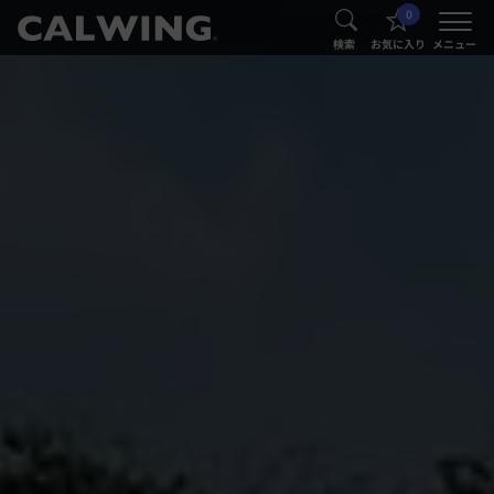
0
®
®
検索
お気に入り
メニュー