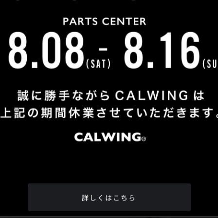
Shop Info
TEL
：
04-2991-7770
FAX
：04-2991-7760
OPEN
：火曜日 - 日曜日：10：00 - 18：00
CLOSE
：月曜日
ADDRESS
：埼玉県所沢市松郷342-6
Google Map
詳しくはこちら