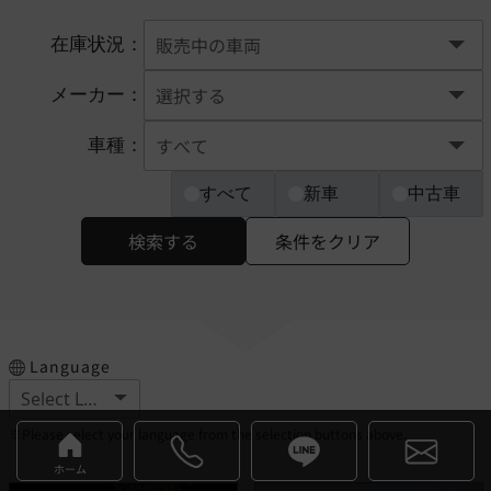
在庫状況：
メーカー：
車種：
すべて
新車
中古車
検索する
条件をクリア
Language
※Please select your language from the selection buttons above.
ホーム