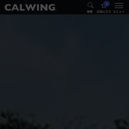
0
®
®
検索
お気に入り
メニュー