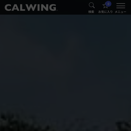
0
®
®
検索
お気に入り
メニュー