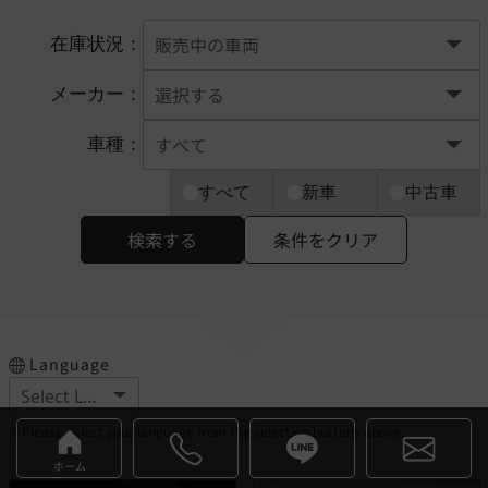
在庫状況：
メーカー：
車種：
すべて
新車
中古車
検索する
条件をクリア
Language
※Please select your language from the selection buttons above.
ホーム