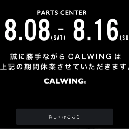
Shop Info
TEL
：
04-2991-7770
FAX
：04-2991-7760
OPEN
：火曜日 - 日曜日：10：00 - 18：00
CLOSE
：月曜日
ADDRESS
：埼玉県所沢市松郷342-6
Google Map
詳しくはこちら