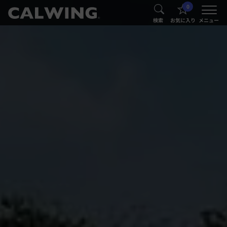
0
®
®
検索
お気に入り
メニュー