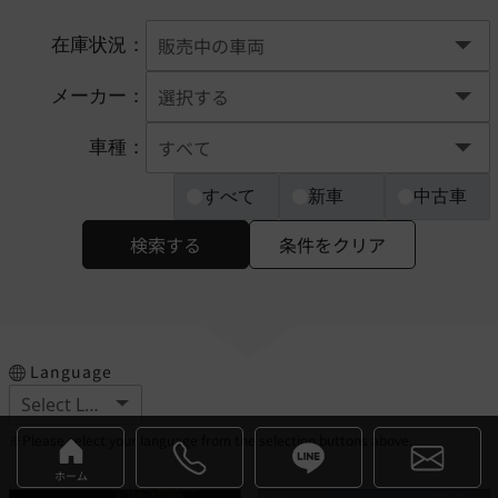
在庫状況：
メーカー：
車種：
すべて
新車
中古車
検索する
条件をクリア
Language
※Please select your language from the selection buttons above.
ホーム